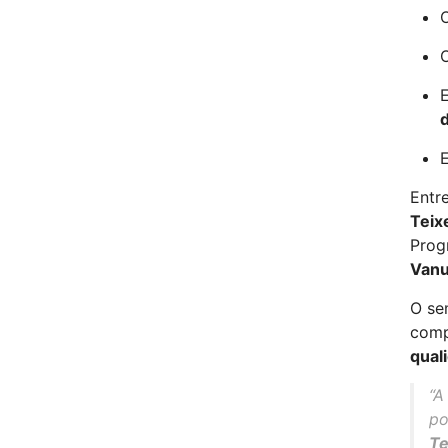
O
O
E
E
Entr
Teix
Prog
Vanu
O se
comp
quali
“A
po
Te