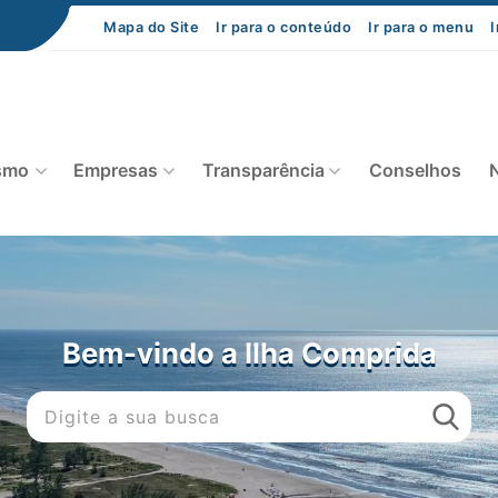
Mapa do Site
Ir para o conteúdo
Ir para o menu
I
smo
Empresas
Transparência
Conselhos
N
Bem-vindo a Ilha Comprida