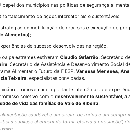
 papel dos municípios nas políticas de segurança alimentar 
 fortalecimento de ações intersetoriais e sustentáveis;
stratégias de mobilização de recursos e execução de pr
de Alimentos)
;
xperiências de sucesso desenvolvidas na região.
e os palestrantes estiveram
Claudio Gafarrão
, Secretário d
eira
, Secretário de Assistência e Desenvolvimento Social d
rama Alimentar o Futuro da FIESP;
Vanessa Meneses
,
Ana
zia Teixeira
, especialistas convidadas.
minário promoveu um importante intercâmbio de experiênci
romisso coletivo com o
desenvolvimento sustentável, a 
dade de vida das famílias do Vale do Ribeira
.
 alimentação saudável é um direito de todos e um compro
líticas públicas cheguem de forma efetiva à população”, 
ixeira
.