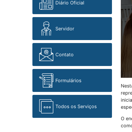
Diário Oficial
Servidor
Contato
Formulários
Nesta
repr
inici
Todos os Serviços
espec
O en
como