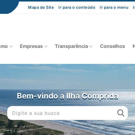
Mapa do Site
Ir para o conteúdo
Ir para o menu
I
smo
Empresas
Transparência
Conselhos
N
Bem-vindo a Ilha Comprida