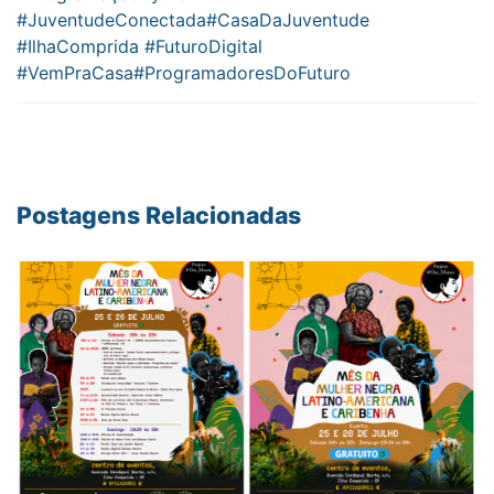
#JuventudeConectada
#CasaDaJuventude
#IlhaComprida
#FuturoDigital
#VemPraCasa
#ProgramadoresDoFuturo
Postagens Relacionadas