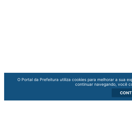
O Portal da Prefeitura utiliza cookies para melhorar a sua 
continuar navegando, você c
CONT