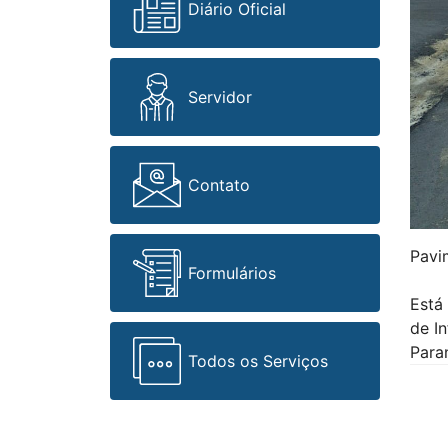
Diário Oficial
Servidor
Contato
Pavim
Formulários
Está
de I
Para
Todos os Serviços