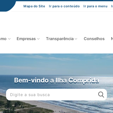
Mapa do Site
Ir para o conteúdo
Ir para o menu
I
smo
Empresas
Transparência
Conselhos
N
Bem-vindo a Ilha Comprida