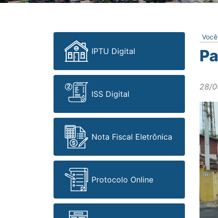
Você
IPTU Digital
Pa
28/0
ISS Digital
Nota Fiscal Eletrônica
Protocolo Online